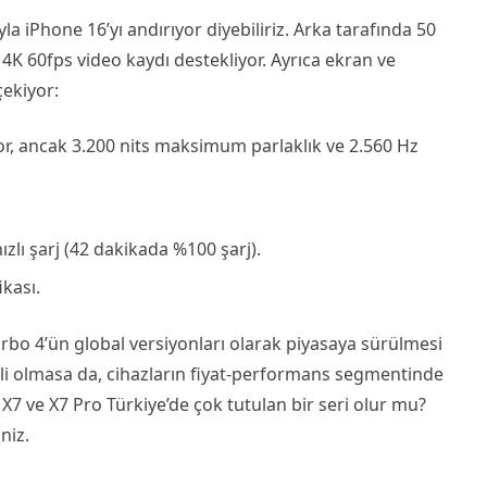
yla iPhone 16’yı andırıyor diyebiliriz. Arka tarafında 50
K 60fps video kaydı destekliyor. Ayrıca ekran ve
çekiyor:
ıyor, ancak 3.200 nits maksimum parlaklık ve 2.560 Hz
zlı şarj (42 dakikada %100 şarj).
ikası.
rbo 4’ün global versiyonları olarak piyasaya sürülmesi
lli olmasa da, cihazların fiyat-performans segmentinde
o X7 ve X7 Pro Türkiye’de çok tutulan bir seri olur mu?
niz.