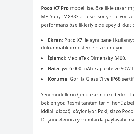
Poco X7 Pro
modeli ise, özellikle tasarımı
MP Sony IMX882 ana sensör yer alıyor ve 4
performans özellikleriyle de epey dikkat 
Ekran
: Poco X7 ile aynı paneli kullan
dokunmatik örnekleme hızı sunuyor.
İşlemci
: MediaTek Dimensity 8400.
Batarya
: 6.000 mAh kapasite ve 90W hı
Koruma
: Gorilla Glass 7i ve IP68 sertif
Yeni modellerin Çin pazarındaki Redmi Tu
bekleniyor. Resmi tanıtım tarihi henüz be
iddialı olacağı söyleniyor. Peki, sizce Poc
Düşüncelerinizi yorumlarda paylaşabilirsi