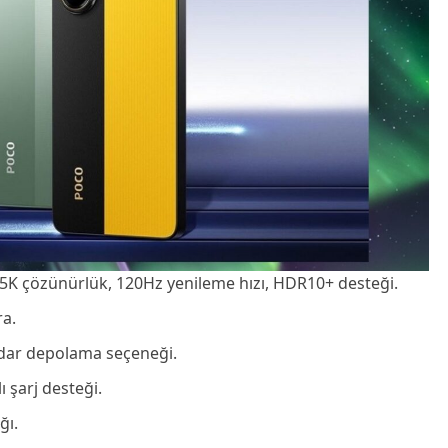
,5K çözünürlük, 120Hz yenileme hızı, HDR10+ desteği.
ra.
adar depolama seçeneği.
ı şarj desteği.
ğı.