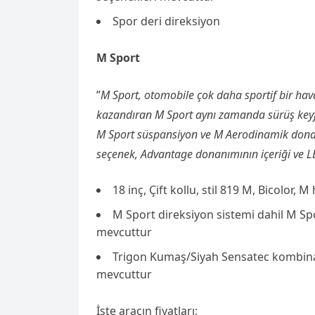
Spor deri direksiyon
M Sport
”
M Sport, otomobile çok daha sportif bir ha
kazandıran M Sport aynı zamanda sürüş keyfin
M Sport süspansiyon ve M Aerodinamik donanım
seçenek, Advantage donanımının içeriği ve LE
18 inç, Çift kollu, stil 819 M, Bicolor, 
M Sport direksiyon sistemi dahil M Sp
mevcuttur
Trigon Kumaş/Siyah Sensatec kombinas
mevcuttur
İşte aracın fiyatları;