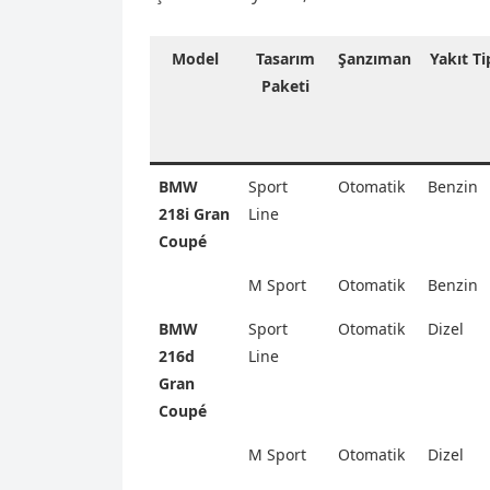
Model
Tasarım
Şanzıman
Yakıt Ti
Paketi
BMW
Sport
Otomatik
Benzin
218i Gran
Line
Coupé
M Sport
Otomatik
Benzin
BMW
Sport
Otomatik
Dizel
216d
Line
Gran
Coupé
M Sport
Otomatik
Dizel