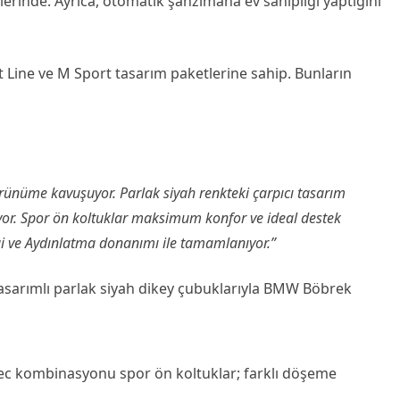
elerinde. Ayrıca, otomatik şanzımana ev sahipliği yaptığını
Line ve M Sport tasarım paketlerine sahip. Bunların
rünüme kavuşuyor. Parlak siyah renkteki çarpıcı tasarım
tıyor. Spor ön koltuklar maksimum konfor ve ideal destek
i ve Aydınlatma donanımı ile tamamlanıyor.”
tasarımlı parlak siyah dikey çubuklarıyla BMW Böbrek
ec kombinasyonu spor ön koltuklar; farklı döşeme