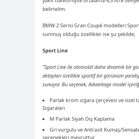
yakıt tüketimiyse ortalama 4,5 litre seviy
belirtelim.
BMW 2 Serisi Gran Coupé modelleri Sport 
sunmuş olduğu özellikler ise şu şekilde;
Sport Line
”Sport Line ile otomobil daha dinamik bir gö
detayları özellikle sportif bir görünüm yara
sunuyor. Bu seçenek, Advantage model içeriğ
Parlak krom ızgara çerçevesi ve özel 
Izgaraları
M Parlak Siyah Dış Kaplama
Gri vurgulu ve Antrasit Kumaş/Sensat
seçenekleri mevcuttur