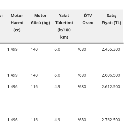
pi
Motor
Motor
Yakıt
ÖTV
Satış
Hacmi
Gücü (bg)
Tüketimi
Oranı
Fiyatı (TL)
(cc)
(lt/100
km)
1.499
140
6,0
%80
2.455.300
1.499
140
6,0
%80
2.606.500
1.496
116
4,9
%80
2.612.500
1.496
116
4,9
%80
2.762.500