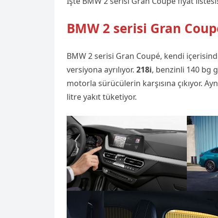
İşte BMW 2 serisi Gran Coupé fiyat listesi
BMW 2 serisi Gran Coupé 
BMW 2 serisi Gran Coupé, kendi içerisin
versiyona ayrılıyor.
218i
, benzinli 140 bg 
motorla sürücülerin karşısına çıkıyor. A
litre yakıt tüketiyor.