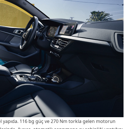
zel yapıda. 116 bg güç ve 270 Nm torkla gelen motorun