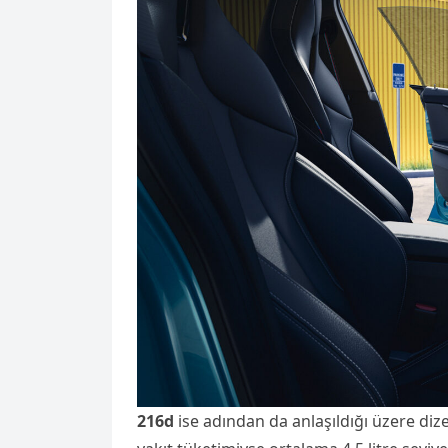
216d
ise adından da anlaşıldığı üzere di