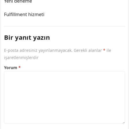
Yeni deneme
Fulfillment hizmeti
Bir yanıt yazın
E-posta adresiniz yayınlanmayacak.
Gerekli alanlar
*
ile
işaretlenmişlerdir
Yorum
*