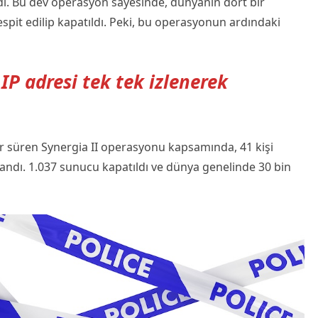
ldi. Bu dev operasyon sayesinde, dünyanın dört bir
espit edilip kapatıldı. Peki, bu operasyonun ardındaki
IP adresi tek tek izlenerek
 süren Synergia II operasyonu kapsamında, 41 kişi
klandı. 1.037 sunucu kapatıldı ve dünya genelinde 30 bin