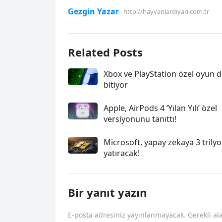
Gezgin Yazar
http://hayvanlardiyari.com.tr
Related Posts
Xbox ve PlayStation özel oyun 
bitiyor
Apple, AirPods 4 ‘Yılan Yılı’ özel
versiyonunu tanıttı!
Microsoft, yapay zekaya 3 trily
yatıracak!
Bir yanıt yazın
E-posta adresiniz yayınlanmayacak.
Gerekli al