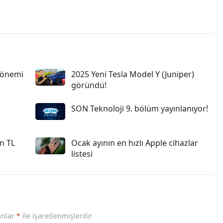
dönemi
2025 Yeni Tesla Model Y (Juniper)
göründü!
SON Teknoloji 9. bölüm yayınlanıyor!
on TL
Ocak ayının en hızlı Apple cihazlar
listesi
anlar
*
ile işaretlenmişlerdir