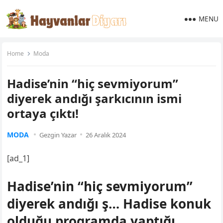
MENU
Home
Moda
Hadise’nin “hiç sevmiyorum”
diyerek andığı şarkıcının ismi
ortaya çıktı!
MODA
Gezgin Yazar
26 Aralık 2024
[ad_1]
Hadise’nin “hiç sevmiyorum”
diyerek andığı ş… Hadise konuk
olduğu programda yaptığı