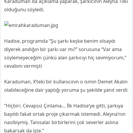
Karaduman da açıklama yaparak, şarkıcının Aleyna Tilki
olduğunu söyledi.
Hadise, programda “Şu şarkı keşke benim olsaydı
diyerek andığın bir şarkı var mı?” sorusuna “Var ama
söylemeyeceğim çünkü alan şarkıcıyı hiç sevmiyorum,”
cevabını vermişti
Karaduman, X’teki bir kullanıcının o ismin Demet Akalın
olabileceğine dair yaptığı yoruma şu şekilde yanıt verdi:
“Hiçbiri. Cevapsız Çınlama… İlk Hadise’ye gitti, şarkıya
bayıldı fakat ortak proje çıkarmak istemedi. Aleyna’nın
nasibiymiş. Tanısalar birbirlerini çok severler aslına
bakarsak da işte.”