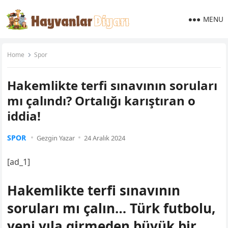
MENU
Home
Spor
Hakemlikte terfi sınavının soruları
mı çalındı? Ortalığı karıştıran o
iddia!
SPOR
Gezgin Yazar
24 Aralık 2024
[ad_1]
Hakemlikte terfi sınavının
soruları mı çalın… Türk futbolu,
yeni yıla girmeden büyük bir