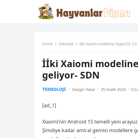
Home
Teknoloji
İİki Xaiomi modeline HyperOS 2.0
İİki Xaiomi modelin
geliyor- SDN
TEKNOLOJI
Gezgin Yazar
25 Aralık 2024
0 
[ad_1]
Xiaomi’nin Android 15 temelli yeni arayü
Şimdiye kadar amiral gemisi modellere ge