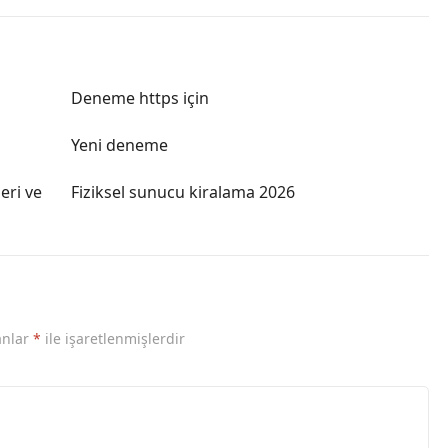
Deneme https için
Yeni deneme
eri ve
Fiziksel sunucu kiralama 2026
anlar
*
ile işaretlenmişlerdir