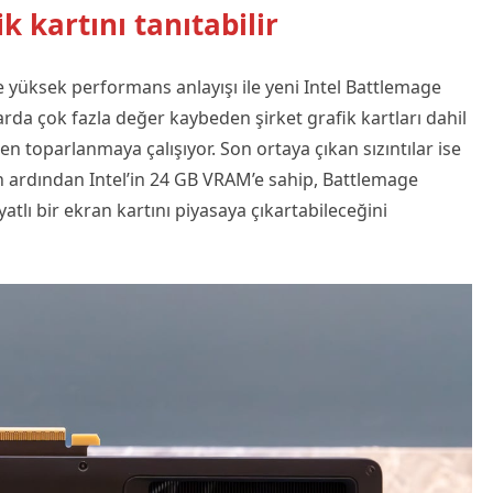
k kartını tanıtabilir
ve yüksek performans anlayışı ile yeni Intel Battlemage
larda çok fazla değer kaybeden şirket grafik kartları dahil
n toparlanmaya çalışıyor. Son ortaya çıkan sızıntılar ise
ın ardından Intel’in 24 GB VRAM’e sahip, Battlemage
atlı bir ekran kartını piyasaya çıkartabileceğini