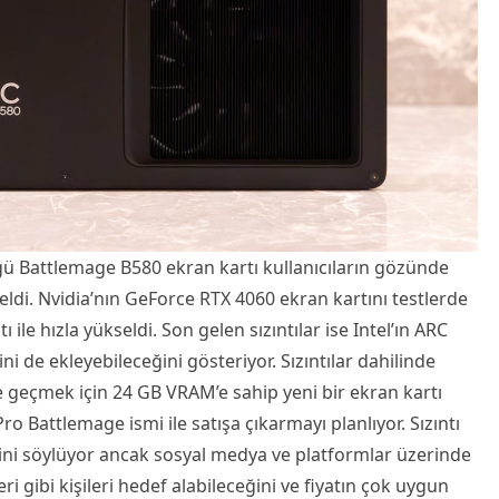
üğü Battlemage B580 ekran kartı kullanıcıların gözünde
ldi. Nvidia’nın GeForce RTX 4060 ekran kartını testlerde
 ile hızla yükseldi. Son gelen sızıntılar ise Intel’ın ARC
i de ekleyebileceğini gösteriyor. Sızıntılar dahilinde
e geçmek için 24 GB VRAM’e sahip yeni bir ekran kartı
Pro Battlemage ismi ile satışa çıkarmayı planlıyor. Sızıntı
ğini söylüyor ancak sosyal medya ve platformlar üzerinde
ileri gibi kişileri hedef alabileceğini ve fiyatın çok uygun