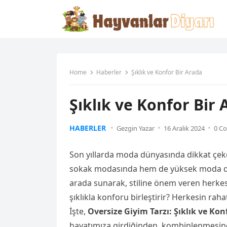
Home
Haberler
Şıklık ve Konfor Bir Arada
Şıklık ve Konfor Bir 
HABERLER
Gezgin Yazar
16 Aralık 2024
0 C
Son yıllarda moda dünyasında dikkat çek
sokak modasında hem de yüksek moda defil
arada sunarak, stiline önem veren herkesin
şıklıkla konforu birleştirir? Herkesin rah
İşte,
Oversize Giyim Tarzı: Şıklık ve Kon
hayatımıza girdiğinden, kombinlenmesind