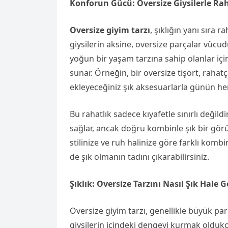
Konforun Gücü: Oversize Giysilerle Rah
Oversize giyim tarzı
, şıklığın yanı sıra 
giysilerin aksine, oversize parçalar vücu
yoğun bir yaşam tarzına sahip olanlar içi
sunar. Örneğin, bir oversize tişört, rahat
ekleyeceğiniz şık aksesuarlarla günün her 
Bu rahatlık sadece kıyafetle sınırlı değild
sağlar, ancak doğru kombinle şık bir görün
stilinize ve ruh halinize göre farklı ko
de şık olmanın tadını çıkarabilirsiniz.
Şıklık: Oversize Tarzını Nasıl Şık Hale G
Oversize giyim tarzı, genellikle büyük parç
giysilerin içindeki dengeyi kurmak oldukç