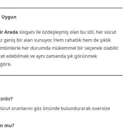
in Uygun
Bir Arada
sloganı ile özdeşleşmiş olan bu stil, her vücut
iz geniş bir alan sunuyor. Hem rahatlık hem de şıklık
kombinlerle her durumda mükemmel bir seçenek olabilir.
eket edebilmek ve aynı zamanda şık görünmek
 göre.
irilir?
vücut oranlarını göz önünde bulundurarak oversize
gun mu?