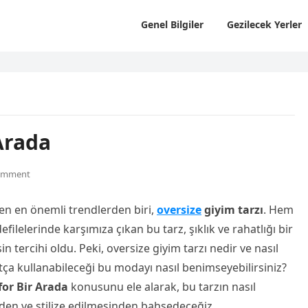
Genel Bilgiler
Gezilecek Yerler
Arada
omment
en en önemli trendlerden biri,
oversize
giyim tarzı
. Hem
elerinde karşımıza çıkan bu tarz, şıklık ve rahatlığı bir
 tercihi oldu. Peki, oversize giyim tarzı nedir ve nasıl
atça kullanabileceği bu modayı nasıl benimseyebilirsiniz?
for Bir Arada
konusunu ele alarak, bu tarzın nasıl
en ve stilize edilmesinden bahsedeceğiz.