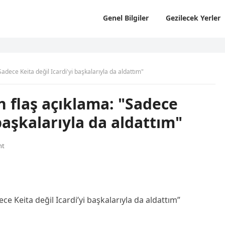
Genel Bilgiler
Gezilecek Yerler
dece Keita değil Icardi'yi başkalarıyla da aldattım"
 flaş açıklama: "Sadece
 başkalarıyla da aldattım"
nt
e Keita değil Icardi’yi başkalarıyla da aldattım”