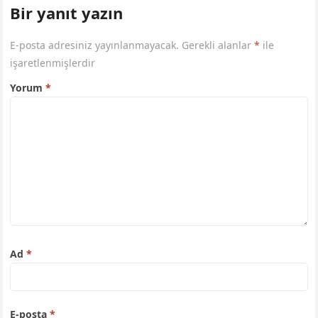
Bir yanıt yazın
E-posta adresiniz yayınlanmayacak.
Gerekli alanlar
*
ile
işaretlenmişlerdir
Yorum
*
Ad
*
E-posta
*