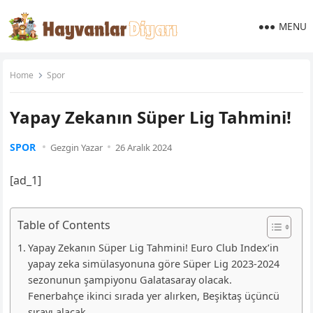
MENU
Home
Spor
Yapay Zekanın Süper Lig Tahmini!
SPOR
Gezgin Yazar
26 Aralık 2024
[ad_1]
Table of Contents
Yapay Zekanın Süper Lig Tahmini! Euro Club Index’in
yapay zeka simülasyonuna göre Süper Lig 2023-2024
sezonunun şampiyonu Galatasaray olacak.
Fenerbahçe ikinci sırada yer alırken, Beşiktaş üçüncü
sırayı alacak.