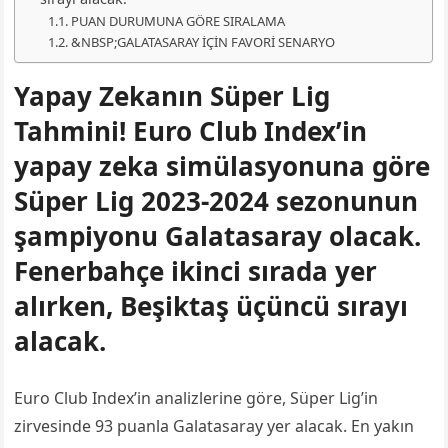
PUAN DURUMUNA GÖRE SIRALAMA
&NBSP;GALATASARAY İÇİN FAVORİ SENARYO
Yapay Zekanın Süper Lig
Tahmini! Euro Club Index’in
yapay zeka simülasyonuna göre
Süper Lig 2023-2024 sezonunun
şampiyonu Galatasaray olacak.
Fenerbahçe ikinci sırada yer
alırken, Beşiktaş üçüncü sırayı
alacak.
Euro Club Index’in analizlerine göre, Süper Lig’in
zirvesinde 93 puanla Galatasaray yer alacak. En yakın