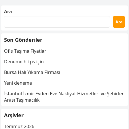
Ara
Ara
Son Gönderiler
Ofis Taşıma Fiyatları
Deneme https için
Bursa Halı Yıkama Firması
Yeni deneme
İstanbul İzmir Evden Eve Nakliyat Hizmetleri ve Şehirler
Arası Taşımacılık
Arşivler
Temmuz 2026