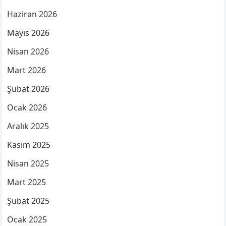
Haziran 2026
Mayıs 2026
Nisan 2026
Mart 2026
Şubat 2026
Ocak 2026
Aralık 2025
Kasım 2025
Nisan 2025
Mart 2025
Şubat 2025
Ocak 2025