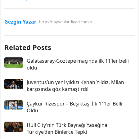
Gezgin Yazar
http://hayvanlardiyari.com.tr
Related Posts
Galatasaray-Göztepe maçında ilk 11’ler belli
oldu
Juventus’un yeni yıldızı Kenan Yıldız, Milan
karşısında göz kamaştırdı!
Çaykur Rizespor – Beşiktaş: İlk 11’ler Belli
Oldu
Hull City’nin Türk Bayrağı Yasağına
Türkiye’den Binlerce Tepki